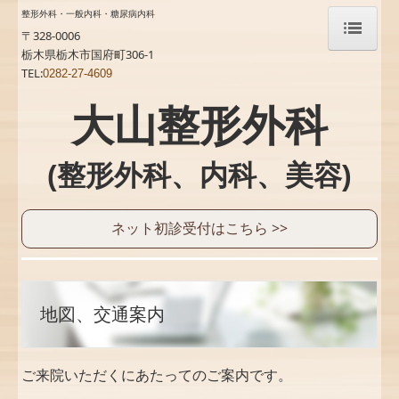
整形外科・一般内科・糖尿病内科
〒328-0006
栃木県栃木市国府町306-1
TEL:
ホーム
0282-27-4609
当院について
大山整形外科
診療案内
(整形外科、内科、美容)
整形外科
糖尿病内科
ネット初診受付はこちら >>
呼吸器アレルギー内科
一般内科・予防接種
地図、交通案内
美容、アンチエイジング
ご来院いただくにあたってのご案内です。
自費注射/点滴（美容、健康）