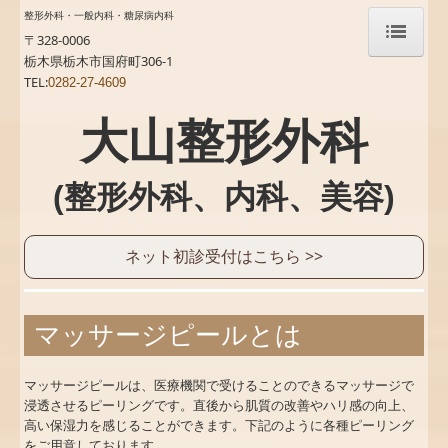
整形外科・一般内科・糖尿病内科
〒328-0006
栃木県栃木市国府町306-1
TEL:
ホーム
0282-27-4609
当院について
大山整形外科
診療案内
(整形外科、内科、美容)
整形外科
糖尿病内科
ネット初診受付はこちら >>
呼吸器アレルギー内科
マッサージピールとは
一般内科・予防接種
美容、アンチエイジング
マッサージピールは、医療機関で受けることのできるマッサージで
浸透させるピーリングです。直後から肌質の改善やハリ感の向上、
自費注射/点滴（美容、健康）
高い保湿力を感じることができます。下記のように各種ピーリング
をご用意しております。