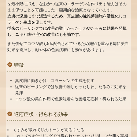
を最小限に抑え、なおかつ従来のコラーゲンを作り出す能力はその
まま保つことを可能にした、画期的な治療となっています。
皮膚の深層にまで浸透するため、真皮層の繊維芽細胞を活性化しコ
ラーゲン生成を促します。
従来のピーリングでは改善の難しかったしわやたるみに効果を発揮
し、ニキビ跡や毛穴の改善にも有効です。
また併せてコウジ酸も
5
％配合されているため施術を重ねる毎に美白
効果を発揮し、顔や体の色素沈着にも効果があります。
特徴
真皮層に働きかけ、コラーゲンの生成を促す
従来のピーリングでは改善の難しかったしわ、たるみに効果を
発揮
コウジ酸の美白作用で色素沈着を改善
適応症状・得られる効果
適応症状・得られる効果
くすみが取れて肌のトーンが明るくなる
これまでのピーリングでは得られなかったハリ感、ツヤ肌を実感