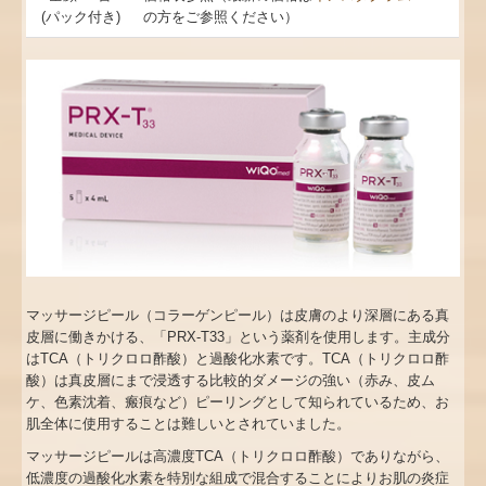
(パック付き)
の方をご参照ください）
マッサージピール（コラーゲンピール）は皮膚のより深層にある真
皮層に働きかける、「
PRX-T33
」という薬剤を使用します。主成分
は
TCA
（トリクロロ酢酸）と過酸化水素です。
TCA
（トリクロロ酢
酸）は真皮層にまで浸透する比較的ダメージの強い（赤み、皮ム
ケ、色素沈着、瘢痕など）ピーリングとして知られているため、お
肌全体に使用することは難しいとされていました。
マッサージピールは高濃度
TCA
（トリクロロ酢酸）でありながら、
低濃度の過酸化水素を特別な組成で混合することによりお肌の炎症