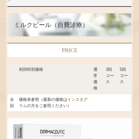
ミルクピール（自費診療）
PRICE
初回特別価格
通
3回
5回
常
コー
コー
価
ス
ス
格
全
価格表参照（最新の価格は
インスタグ
顔
ラム
の方をご参照ください）