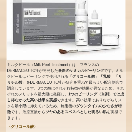
ミルクピール（
Milk Peel Treatment
）は、フランスの
DERMACEUTIC
社が開発した
最新のケミカルピーリング
です。ミル
クピールはピーリングで使用される
「グリコール酸」「乳酸」「サ
リチル酸」
を
DERMACEUTIC
社が研究を重ねて最もよい配合割合で
調合しています。
3
つの酸はそれぞれ特徴や効果が異なるため、それ
ぞれのメリットを最大限に発揮し、
1
つのピーリング（単剤）では成
し得なかった高い効果を実感
できます。高い効果でありながらリス
クを最小限に抑えているため、施術後の
ダウンタイムの少なさが特
徴
です。治療直後から
ツヤのあるスベスベとした明るい肌
を実感で
きます。
〈グリコール酸〉