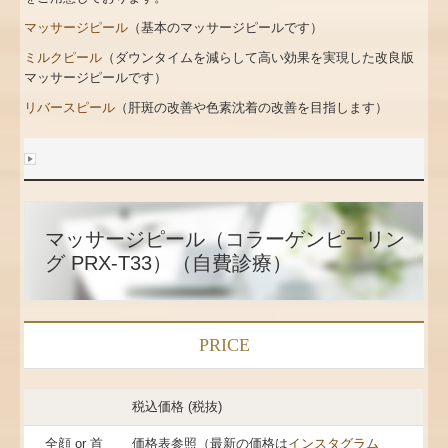
ダーマペン4
マッサージピール
（基本のマッサージピールです）
マッサージピール
ミルクピール
（ダウンタイムを減らして高い効果を実現した改良版
マッサージピールです）
Mesona-J
リバースピール
（肝斑の改善や色素沈着の改善を目指します）
SUNEKOS performa
そのほかの自費、美容関係
当院の設備 施設基準など
マッサージピール（コラーゲンピーリン
グ PRX-T33）（自費診療）
アクセス
PRICE
税込価格 (税抜)
全顔 or 首
価格表参照（最新の価格は
インスタグラム