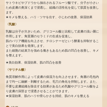
サトウキビやブドウから抽出されるフルーツ酸です。分子が小さい
ため皮膚の奥深くまで浸透し、組織の活性化を促して肌質を改善し
ます。
★
キメを整える、ハリ・ツヤを出す、小じわの改善、保湿効果
〈乳酸〉
乳酸は分子が大きいため、グリコール酸と比較して皮膚の浅い層に
作用します。角質層のセラミドの生成を促進し、
肌のバリア機能を向上させ、チロシナーゼという酵素を抑制するこ
とで美白効果を発揮します。
また細胞の結束力を強める働きもあるため肌の凹凸を改善し、キメ
を整えます。
★
美白効果、保湿効果、肌の凹凸を改善
〈サリチル酸〉
角質溶解作用によって皮膚の保湿力を向上させます。角層の毛包内
まで均一に融解・剥離するため、毛穴の角化を抑制します。また、
不要な皮膚組織を除去する効果があるため乳酸やグリコール酸をよ
り皮膚の深部まで浸透させることができます。
★
保湿効果、肌のハリや滑らかさを持続、肌のキメを整える